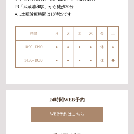
JR「武蔵浦和駅」から徒歩20分
♦︎…土曜診療時間は18時迄です
時間
月
火
水
木
金
土
10:00~13:00
●
●
●
●
休
●
14:30~19:30
●
●
●
●
休
◆
24時間WEB予約
WEB予約はこちら