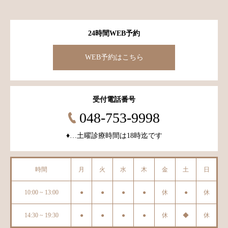
24時間WEB予約
WEB予約はこちら
受付電話番号
048-753-9998
♦︎…土曜診療時間は18時迄です
時間
月
火
水
木
金
土
日
10:00 ~ 13:00
●
●
●
●
休
●
休
14:30 ~ 19:30
●
●
●
●
休
◆
休