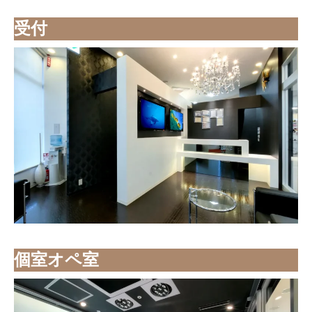
受付
個室オペ室