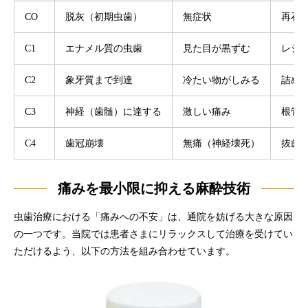
CO
脱灰（初期虫歯）
無症状
再石
C1
エナメル質の虫歯
見た目が黒ずむ
レジ
C2
象牙質まで到達
冷たい物がしみる
詰め
C3
神経（歯髄）に達する
激しい痛み
根管
C4
歯冠崩壊
無痛（神経壊死）
抜歯
痛みを最小限に抑える麻酔技術
虫歯治療における「痛みへの不安」は、通院を妨げる大きな原因
の一つです。当院では患者さまにリラックスして治療を受けてい
ただけるよう、以下の方法を組み合わせています。