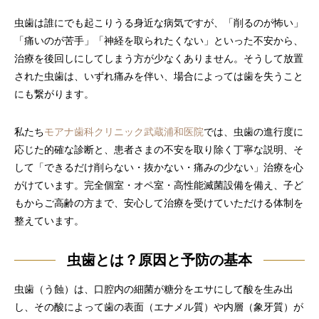
虫歯は誰にでも起こりうる身近な病気ですが、「削るのが怖い」
「痛いのが苦手」「神経を取られたくない」といった不安から、
治療を後回しにしてしまう方が少なくありません。そうして放置
された虫歯は、いずれ痛みを伴い、場合によっては歯を失うこと
にも繋がります。
私たち
モアナ歯科クリニック武蔵浦和医院
では、虫歯の進行度に
応じた的確な診断と、患者さまの不安を取り除く丁寧な説明、そ
して「できるだけ削らない・抜かない・痛みの少ない」治療を心
がけています。完全個室・オペ室・高性能滅菌設備を備え、子ど
もからご高齢の方まで、安心して治療を受けていただける体制を
整えています。
虫歯とは？原因と予防の基本
虫歯（う蝕）は、口腔内の細菌が糖分をエサにして酸を生み出
し、その酸によって歯の表面（エナメル質）や内層（象牙質）が