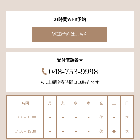
24時間WEB予約
WEB予約はこちら
受付電話番号
048-753-9998
♦︎…土曜診療時間は18時迄です
時間
月
火
水
木
金
土
日
10:00 ~ 13:00
●
●
●
●
休
●
休
14:30 ~ 19:30
●
●
●
●
休
◆
休